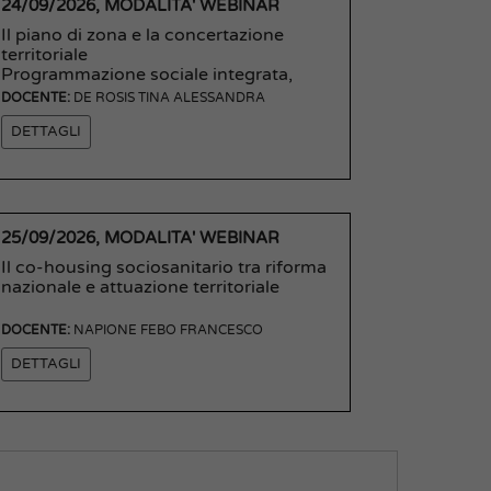
24/09/2026, MODALITA' WEBINAR
Il piano di zona e la concertazione
territoriale
Programmazione sociale integrata,
governance locale nel welfare
DOCENTE:
DE ROSIS TINA ALESSANDRA
territoriale
DETTAGLI
25/09/2026, MODALITA' WEBINAR
Il co-housing sociosanitario tra riforma
nazionale e attuazione territoriale
DOCENTE:
NAPIONE FEBO FRANCESCO
DETTAGLI