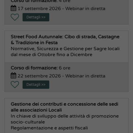
Corso di formazione:
4 ore
Servizi Sociali, alla Persona
17 settembre 2026 - Webinar in diretta
Area Finanziaria e Personale
Dettagli >>
Bilancio e Contabilità
Economato, Acquisti
Street Food Autunnale: Cibo di strada, Castagne
Formazione
& Tradizione in Festa
Normative, Sicurezza e Gestione per Sagre locali
Pensioni e Previdenza
dal mese di Ottobre fino a Dicembre
Personale e Organizzazione
Corso di formazione:
6 ore
Stipendi
22 settembre 2026 - Webinar in diretta
Tributi
Dettagli >>
Area Tecnica e Commercio
Commercio, Polizia Amministrativa, Suap
Gestione dei contributi e concessione delle sedi
Ecologia ed Ambiente
alle associazioni Locali
Espropriazioni
In chiave di sviluppo delle attività di promozione
socio-culturale
Lavori Pubblici
Regolamentazione e aspetti fiscali
Patrimonio, Manutenzioni