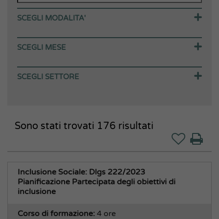
SCEGLI MODALITA'
Corsi in aula
SCEGLI MESE
Webinar (in diretta)
Webinar (in differita)
Agosto 2026
SCEGLI SETTORE
Corsi E-learning
Settembre 2026
Corsi in house
Ottobre 2026
Area Amministrativa
Percorsi
Novembre 2026
Affari Generali Segreteria
Sono stati trovati
Corsi gratuiti
Dicembre 2026
176
risultati
Anticorruzione e Privacy
Gennaio 2027
Appalti, Gare, Contratti
Archivio e Protocollo
Aziende Speciali Partecipate
Inclusione Sociale: Dlgs 222/2023
Pianificazione Partecipata degli obiettivi di
CUG
inclusione
Direzione Generale
Corso di formazione:
Fondi Comunitari
4 ore