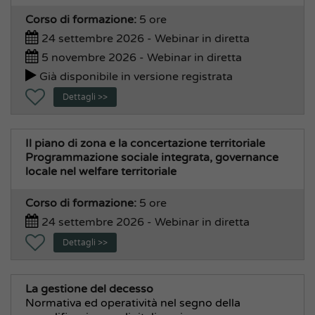
Polizia Locale
Corso di formazione:
5 ore
Strade e Aree Pubbliche, Verde
24 settembre 2026 - Webinar in diretta
5 novembre 2026 - Webinar in diretta
Tecnico, Edilizia, Urbanistica
Già disponibile in versione registrata
Traffico, Mobilità, Viabilità
Dettagli >>
Il piano di zona e la concertazione territoriale
Programmazione sociale integrata, governance
locale nel welfare territoriale
Corso di formazione:
5 ore
24 settembre 2026 - Webinar in diretta
Dettagli >>
La gestione del decesso
Normativa ed operatività nel segno della