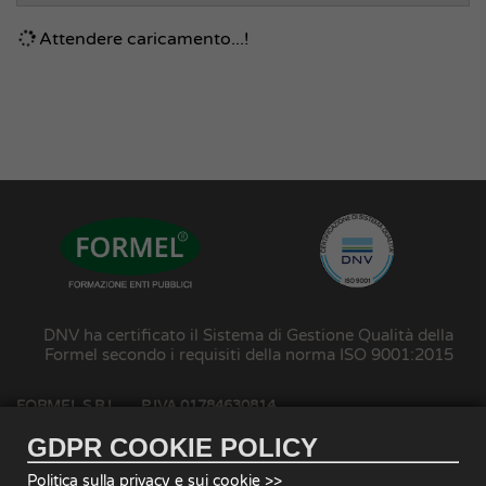
Attendere caricamento...!
DNV ha certificato il Sistema di Gestione Qualità della
Formel secondo i requisiti della norma ISO 9001:2015
FORMEL S.R.L.
P.IVA 01784630814
SEDE LEGALE - OPERATIVA:
Milano 20124, Via Vitruvio, 43 - Tel. 02 62690710
GDPR COOKIE POLICY
SEDE AMMINISTRATIVA - OPERATIVA
Paceco 91027, Via Drago di Ferro, 90 - Tel 0923 526400
Politica sulla privacy e sui cookie >>