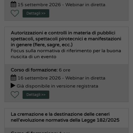
15 settembre 2026 - Webinar in diretta
Informatica, Statistica, Ced
Dettagli >>
Intelligenza Artificiale
Legale, Avvocatura, Giuridico, Penale
Office 365
Autorizzazioni e controlli in materia di pubblici
spettacoli, spettacoli pirotecnici e manifestazioni
Sindaco , Giunta, Consiglio
in genere (fiere, sagre, ecc.)
Soft Skill, Comunicazione, Urp
Focus sulla normativa di riferimento per la buona
riuscita di un evento
Stazioni Appaltanti
Transizione Digitale
Corso di formazione:
6 ore
Area Socio Culturale e Demografica
16 settembre 2026 - Webinar in diretta
Cultura, Sport, Turismo
Già disponibile in versione registrata
Edilizia Residenziale Pubblica
Dettagli >>
Museo e Teatri
Pubblica Istruzione, Asili Nido
La cremazione e la destinazione delle ceneri
nell'evoluzione normativa della Legge 182/2025
Servizi Cimiteriali
Servizi Demografici