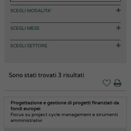
SCEGLI MODALITA'
Corsi in aula
SCEGLI MESE
Webinar (in diretta)
Webinar (in differita)
Agosto 2026
SCEGLI SETTORE
Corsi E-learning
Settembre 2026
Corsi in house
Ottobre 2026
Area Amministrativa
Percorsi
Novembre 2026
Affari Generali Segreteria
Sono stati trovati
Corsi gratuiti
Dicembre 2026
3
risultati
Anticorruzione e Privacy
Gennaio 2027
Appalti, Gare, Contratti
Archivio e Protocollo
Aziende Speciali Partecipate
Progettazione e gestione di progetti finanziati da
fondi europei
CUG
Focus su project cycle management e strumenti
Direzione Generale
amministrativi
Fondi Comunitari