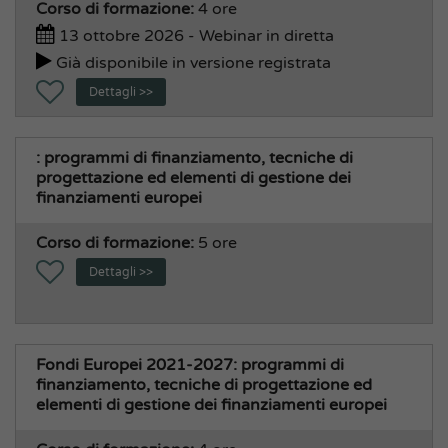
Corso di formazione:
4 ore
Informatica, Statistica, Ced
13 ottobre 2026 - Webinar in diretta
Intelligenza Artificiale
Già disponibile in versione registrata
Legale, Avvocatura, Giuridico, Penale
Dettagli >>
Office 365
Sindaco , Giunta, Consiglio
: programmi di finanziamento, tecniche di
Soft Skill, Comunicazione, Urp
progettazione ed elementi di gestione dei
finanziamenti europei
Stazioni Appaltanti
Transizione Digitale
Corso di formazione:
5 ore
Area Socio Culturale e Demografica
Dettagli >>
Cultura, Sport, Turismo
Edilizia Residenziale Pubblica
Museo e Teatri
Fondi Europei 2021-2027: programmi di
Pubblica Istruzione, Asili Nido
finanziamento, tecniche di progettazione ed
elementi di gestione dei finanziamenti europei
Servizi Cimiteriali
Servizi Demografici