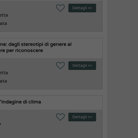
Dettagli >>
etta
rata
e: dagli stereotipi di genere al
re per riconoscere
Dettagli >>
etta
rata
l'indagine di clima
Dettagli >>
a