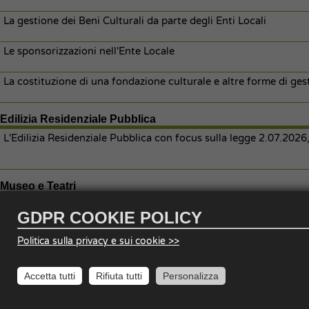
La gestione dei Beni Culturali da parte degli Enti Locali
Le sponsorizzazioni nell'Ente Locale
La costituzione di una fondazione culturale e altre forme di gest
Edilizia Residenziale Pubblica
L'Edilizia Residenziale Pubblica con focus sulla legge 2.07.2026
Museo e Teatri
Organizzare gli eventi nei musei
GDPR COOKIE POLICY
Politica sulla privacy e sui cookie >>
Pubblica Istruzione, Asili Nido
ACCOGLIERE O INSERIRE? Progettare l'accoglienza alla scuola 
Accetta tutti
Rifiuta tutti
Personalizza