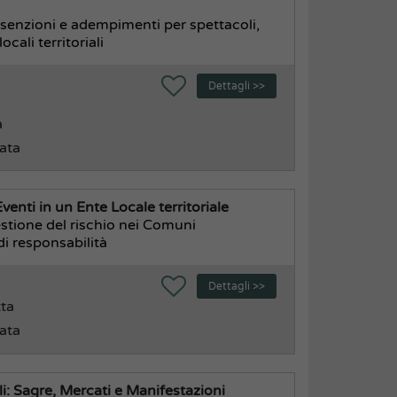
 esenzioni e adempimenti per spettacoli,
ocali territoriali
Dettagli >>
a
rata
enti in un Ente Locale territoriale
estione del rischio nei Comuni
di responsabilità
Dettagli >>
tta
rata
i: Sagre, Mercati e Manifestazioni