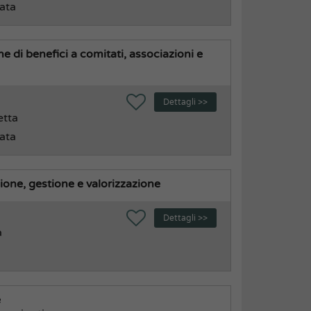
rata
e di benefici a comitati, associazioni e
Dettagli >>
etta
rata
ione, gestione e valorizzazione
Dettagli >>
a
e