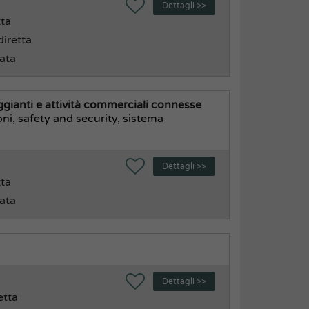
Dettagli >>
tta
iretta
rata
ggianti e attività commerciali connesse
oni, safety and security, sistema
Dettagli >>
tta
rata
Dettagli >>
etta