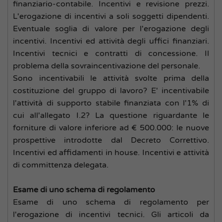
finanziario-contabile. Incentivi e revisione prezzi.
L'erogazione di incentivi a soli soggetti dipendenti.
Eventuale soglia di valore per l'erogazione degli
incentivi. Incentivi ed attività degli uffici finanziari.
Incentivi tecnici e contratti di concessione. Il
problema della sovraincentivazione del personale.
Sono incentivabili le attività svolte prima della
costituzione del gruppo di lavoro? E' incentivabile
l'attività di supporto stabile finanziata con l'1% di
cui all'allegato I.2? La questione riguardante le
forniture di valore inferiore ad € 500.000: le nuove
prospettive introdotte dal Decreto Correttivo.
Incentivi ed affidamenti in house. Incentivi e attività
di committenza delegata.
Esame di uno schema di regolamento
Esame di uno schema di regolamento per
l'erogazione di incentivi tecnici. Gli articoli da