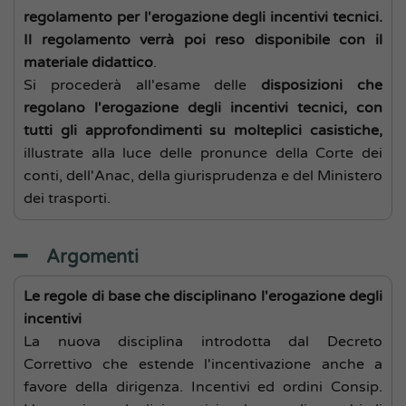
regolamento per l'erogazione degli incentivi tecnici.
Il regolamento verrà poi reso disponibile con il
materiale didattico
.
Si procederà all'esame delle
disposizioni che
regolano l'erogazione degli incentivi tecnici, con
tutti gli approfondimenti su molteplici casistiche,
illustrate alla luce delle pronunce della Corte dei
conti, dell'Anac, della giurisprudenza e del Ministero
dei trasporti.
Argomenti
Le regole di base che disciplinano l'erogazione degli
incentivi
La nuova disciplina introdotta dal Decreto
Correttivo che estende l'incentivazione anche a
favore della dirigenza. Incentivi ed ordini Consip.