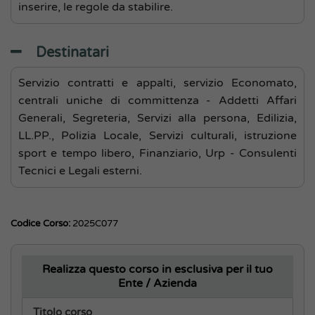
inserire, le regole da stabilire.
Destinatari
Servizio contratti e appalti, servizio Economato,
centrali uniche di committenza - Addetti Affari
Generali, Segreteria, Servizi alla persona, Edilizia,
LL.PP., Polizia Locale, Servizi culturali, istruzione
sport e tempo libero, Finanziario, Urp - Consulenti
Tecnici e Legali esterni.
Codice Corso:
2025C077
Realizza questo corso in esclusiva per il tuo
Ente / Azienda
Titolo corso