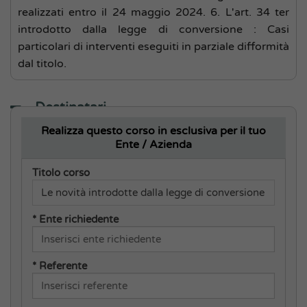
realizzati entro il 24 maggio 2024. 6. L'art. 34 ter
introdotto dalla legge di conversione : Casi
particolari di interventi eseguiti in parziale difformità
dal titolo.
Destinatari
Realizza questo corso in esclusiva per il tuo
Responsabili e addetti ufficio tecnico, edilizia e
Ente / Azienda
SUAP, Legale di comuni e province – Avvocati e
tecnici Liberi professionisti
Titolo corso
* Ente richiedente
Codice Corso:
2026C094
* Referente