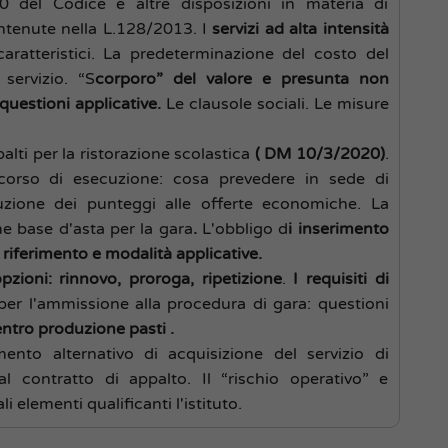
 130 del Codice e altre disposizioni in materia di
ontenute nella L.128/2013. I
servizi ad alta intensità
 caratteristici. La predeterminazione del costo del
servizio. “S
corporo” del valore e presunta non
questioni applicative.
Le clausole sociali. Le misure
palti per la ristorazione scolastica
( DM 10/3/2020)
.
n corso di esecuzione: cosa prevedere in sede di
ibuzione dei punteggi alle offerte economiche. La
e base d'asta per la gara
.
L'obbligo d
i inserimento
i riferimento e modalità applicative.
pzioni: rinnovo, proroga, ripetizione
.
I requisiti di
per l'ammissione alla procedura di gara: questioni
entro produzione pasti .
nto alternativo di acquisizione del servizio di
 al contratto di appalto. Il “rischio operativo” e
i elementi qualificanti l'istituto.