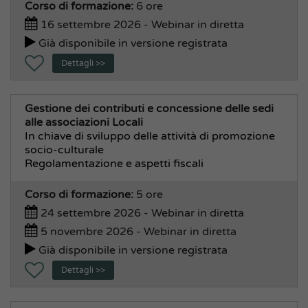
Corso di formazione:
6 ore
Informatica, Statistica, Ced
16 settembre 2026 - Webinar in diretta
Intelligenza Artificiale
Già disponibile in versione registrata
Legale, Avvocatura, Giuridico, Penale
Dettagli >>
Office 365
Sindaco , Giunta, Consiglio
Gestione dei contributi e concessione delle sedi
Soft Skill, Comunicazione, Urp
alle associazioni Locali
In chiave di sviluppo delle attività di promozione
Stazioni Appaltanti
socio-culturale
Transizione Digitale
Regolamentazione e aspetti fiscali
Area Socio Culturale e Demografica
Corso di formazione:
5 ore
Cultura, Sport, Turismo
24 settembre 2026 - Webinar in diretta
Edilizia Residenziale Pubblica
5 novembre 2026 - Webinar in diretta
Museo e Teatri
Già disponibile in versione registrata
Pubblica Istruzione, Asili Nido
Dettagli >>
Servizi Cimiteriali
Servizi Demografici