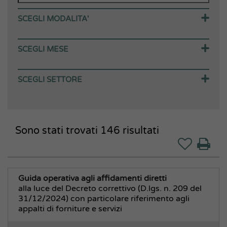
SCEGLI MODALITA'
Corsi in aula
SCEGLI MESE
Webinar (in diretta)
Webinar (in differita)
Agosto 2026
SCEGLI SETTORE
Corsi E-learning
Settembre 2026
Corsi in house
Ottobre 2026
Area Amministrativa
Percorsi
Novembre 2026
Affari Generali Segreteria
Sono stati trovati
Corsi gratuiti
Dicembre 2026
146
risultati
Anticorruzione e Privacy
Gennaio 2027
Appalti, Gare, Contratti
Archivio e Protocollo
Aziende Speciali Partecipate
Guida operativa agli affidamenti diretti
alla luce del Decreto correttivo (D.lgs. n. 209 del
CUG
31/12/2024) con particolare riferimento agli
Direzione Generale
appalti di forniture e servizi
Fondi Comunitari