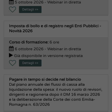
5 ottobre 2026 - Webinar in diretta
Polizia Locale
Dettagli >>
Strade e Aree Pubbliche, Verde
Tecnico, Edilizia, Urbanistica
Imposta di bollo e di registro negli Enti Pubblici -
Traffico, Mobilità, Viabilità
Novità 2026
Corso di formazione:
6 ore
6 ottobre 2026 - Webinar in diretta
Già disponibile in versione registrata
Dettagli >>
Pagare in tempo si decide nel bilancio
Dal piano annuale dei flussi di cassa alla
liquidazione della spesa: il nuovo ruolo di revisori,
dirigenti e ragioneria dopo il DM 16 marzo 2026
e la deliberazione della Corte dei conti Emilia-
Romagna n. 63/2026