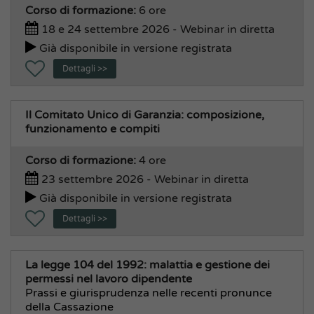
Corso di formazione:
6 ore
Servizi Sociali, alla Persona
18 e 24 settembre 2026 - Webinar in diretta
Area Finanziaria e Personale
Già disponibile in versione registrata
Bilancio e Contabilità
Dettagli >>
Economato, Acquisti
Formazione
Il Comitato Unico di Garanzia: composizione,
Pensioni e Previdenza
funzionamento e compiti
Personale e Organizzazione
Corso di formazione:
4 ore
Stipendi
23 settembre 2026 - Webinar in diretta
Tributi
Già disponibile in versione registrata
Area Tecnica e Commercio
Dettagli >>
Commercio, Polizia Amministrativa, Suap
Ecologia ed Ambiente
La legge 104 del 1992: malattia e gestione dei
Espropriazioni
permessi nel lavoro dipendente
Lavori Pubblici
Prassi e giurisprudenza nelle recenti pronunce
della Cassazione
Patrimonio, Manutenzioni