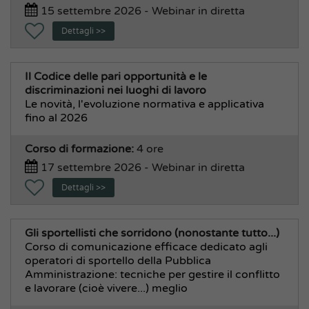
15 settembre 2026 - Webinar in diretta
Informatica, Statistica, Ced
Dettagli >>
Intelligenza Artificiale
Legale, Avvocatura, Giuridico, Penale
Office 365
Il Codice delle pari opportunità e le
discriminazioni nei luoghi di lavoro
Sindaco , Giunta, Consiglio
Le novità, l'evoluzione normativa e applicativa
Soft Skill, Comunicazione, Urp
fino al 2026
Stazioni Appaltanti
Corso di formazione:
4 ore
Transizione Digitale
17 settembre 2026 - Webinar in diretta
Area Socio Culturale e Demografica
Dettagli >>
Cultura, Sport, Turismo
Edilizia Residenziale Pubblica
Gli sportellisti che sorridono (nonostante tutto...)
Museo e Teatri
Corso di comunicazione efficace dedicato agli
operatori di sportello della Pubblica
Pubblica Istruzione, Asili Nido
Amministrazione: tecniche per gestire il conflitto
Servizi Cimiteriali
e lavorare (cioè vivere...) meglio
Servizi Demografici