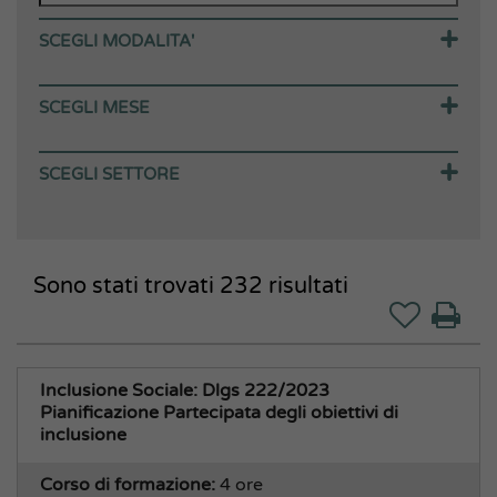
SCEGLI MODALITA'
Corsi in aula
SCEGLI MESE
Webinar (in diretta)
Webinar (in differita)
Agosto 2026
SCEGLI SETTORE
Corsi E-learning
Settembre 2026
Corsi in house
Ottobre 2026
Area Amministrativa
Percorsi
Novembre 2026
Affari Generali Segreteria
Sono stati trovati
Corsi gratuiti
Dicembre 2026
232
risultati
Anticorruzione e Privacy
Gennaio 2027
Appalti, Gare, Contratti
Archivio e Protocollo
Aziende Speciali Partecipate
Inclusione Sociale: Dlgs 222/2023
Pianificazione Partecipata degli obiettivi di
CUG
inclusione
Direzione Generale
Corso di formazione:
Fondi Comunitari
4 ore