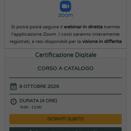
Si potrà potrà seguire il
webinar in diretta
tramite
l'applicazione Zoom. I corsi saranno interamente
registrati, e resi disponibili per la
visione in differita
Certificazione Digitale
CORSO A CATALOGO
8 OTTOBRE 2026
Tutti i partecipanti ai nostri corsi avranno la
possibilità di ottenere, oltre al classico attestato, un
DURATA (4 ORE)
certificato digitale
9.00 - 13.00
Open Badge
ISCRIVITI SUBITO