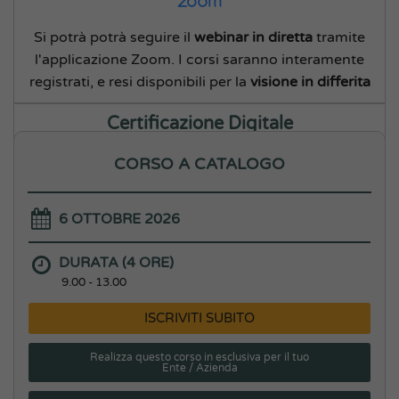
Si potrà potrà seguire il
webinar in diretta
tramite
l'applicazione Zoom. I corsi saranno interamente
registrati, e resi disponibili per la
visione in differita
Certificazione Digitale
CORSO A CATALOGO
6 OTTOBRE 2026
Tutti i partecipanti ai nostri corsi avranno la
possibilità di ottenere, oltre al classico attestato, un
DURATA (4 ORE)
certificato digitale
9.00 - 13.00
Open Badge
ISCRIVITI SUBITO
Realizza questo corso in esclusiva per il tuo
Ente / Azienda