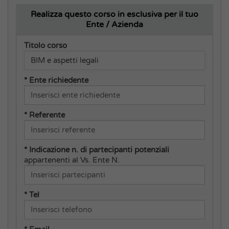
Destinatari
Realizza questo corso in esclusiva per il tuo
Ente / Azienda
Dirigenti, Funzionari e operatori coinvolti nella
gestione di appalti
Titolo corso
* Ente richiedente
Codice Corso:
2025C634
* Referente
* Indicazione n. di partecipanti potenziali
appartenenti al Vs. Ente N.
* Tel