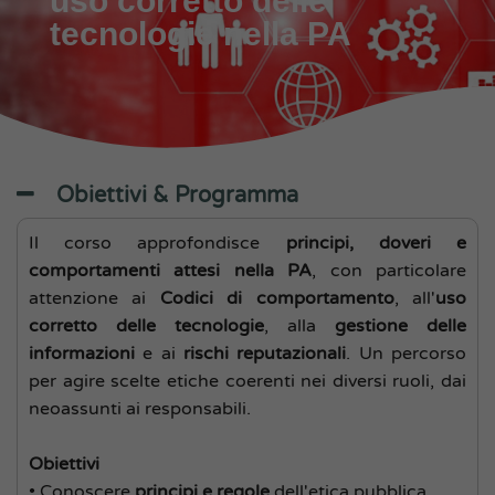
uso corretto delle
tecnologie nella PA
Obiettivi & Programma
Il corso approfondisce
principi, doveri e
comportamenti attesi nella PA
, con particolare
attenzione ai
Codici di comportamento
, all'
uso
corretto delle tecnologie
, alla
gestione delle
informazioni
e ai
rischi reputazionali
. Un percorso
per agire scelte etiche coerenti nei diversi ruoli, dai
neoassunti ai responsabili.
Obiettivi
• Conoscere
principi e regole
dell'etica pubblica.