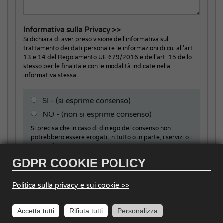
Informativa sulla Privacy >>
Si dichiara di aver preso visione dell'informativa sul
trattamento dei dati personali e le informazioni di cui all’art.
13 e 14 del Regolamento UE 679/2016 e dell’art. 15 dello
stesso per le finalità e con le modalità indicate nella
informativa stessa:
SI - (si esprime consenso)
NO - (non si esprime consenso)
Si precisa che in caso di diniego del consenso non
potrebbero essere erogati, in tutto o in parte, i servizi o i
corsi richiesti.
GDPR COOKIE POLICY
INVIA RICHIESTA
Politica sulla privacy e sui cookie >>
You have an error in your SQL syntax; check the manual that
Accetta tutti
Rifiuta tutti
Personalizza
corresponds to your MariaDB server version for the right syntax to use
near 'AND cc.cc_stato = '1' group by a.idpc order by cc.cc_data_reale