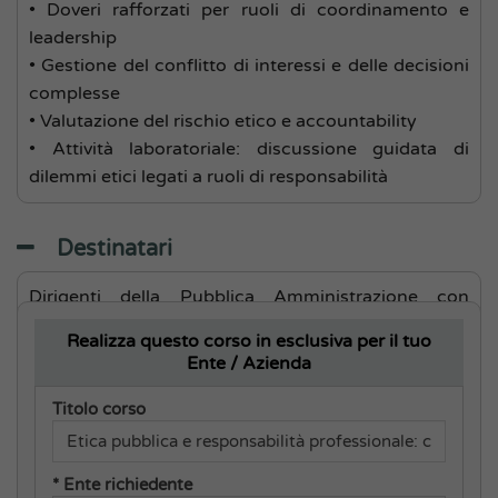
• Doveri rafforzati per ruoli di coordinamento e
leadership
• Gestione del conflitto di interessi e delle decisioni
complesse
• Valutazione del rischio etico e accountability
• Attività laboratoriale: discussione guidata di
dilemmi etici legati a ruoli di responsabilità
Destinatari
Dirigenti della Pubblica Amministrazione con
responsabilità di pianificazione e coordinazione
Realizza questo corso in esclusiva per il tuo
della comunicazione, Responsabili de settore
Ente / Azienda
Personale, Responsabili comunicazione
istituzionale
Titolo corso
* Ente richiedente
Codice Corso:
2026C413