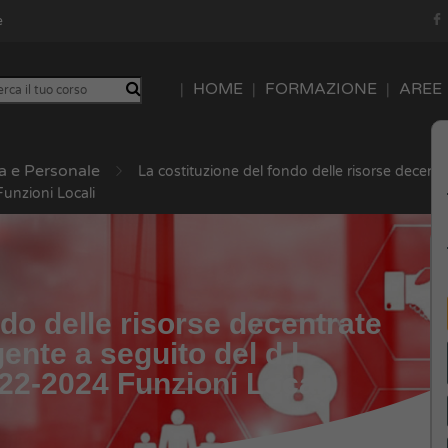
e
HOME
FORMAZIONE
AREE
a e Personale
La costituzione del fondo delle risorse decent
unzioni Locali
ndo delle risorse decentrate
ente a seguito del d.l.
22-2024 Funzioni Locali